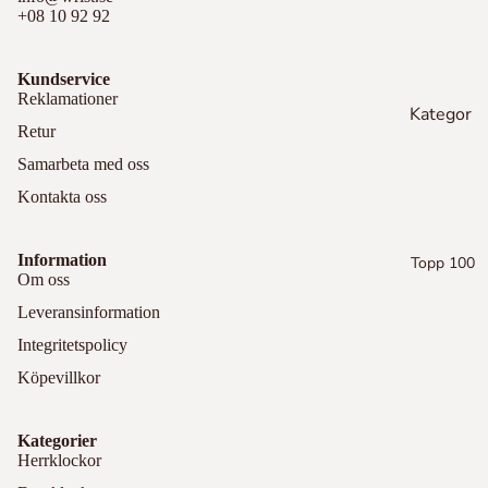
Kle
We
Läder
+08 10 92 92
in
llin
gto
Da
Samsun
Kundservice
n
niel
g Watch
Reklamationer
We
Kategor
Mic
Visa alla
Retur
llin
hae
ier
gto
l
Samarbeta med oss
Apple
Pandora
n
Kor
Kontakta oss
Watch
s
Armband
Mic
iPhone
hae
Ver
Berlocker
Information
Topp 100
l
Lagra
sac
Om oss
Kor
e
Ladda
Leveransinformation
s
Bur
Integritetspolicy
Ma
ber
Se alla
rc
Köpevillkor
ry
Jac
ob
St
Öv
Kategorier
s
Herrklockor
ila
rig
Bur