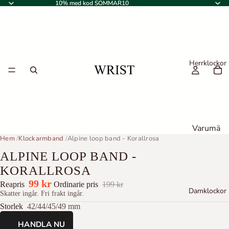
10% med kod SOMMAR10
Herrklockor
Varumä
Hem
/
Klockarmband
/
Alpine loop band - Korallrosa
rken
ALPINE LOOP BAND -
Em
Gu
KORALLROSA
por
ess
io
99 kr
Reapris
Ordinarie pris
199 kr
Fo
Damklockor
Ar
Skatter ingår. Fri frakt ingår.
ssil
ma
Storlek
42/44/45/49 mm
ni
HANDLA NU