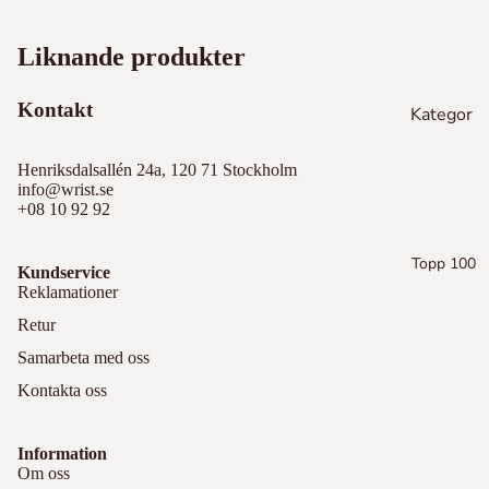
Kle
We
Läder
in
llin
Liknande produkter
gto
Da
Samsun
n
niel
g Watch
Kontakt
We
Kategor
Mic
Visa alla
llin
hae
ier
gto
l
Henriksdalsallén 24a, 120 71 Stockholm
Apple
Pandora
n
Kor
info@wrist.se
Watch
+08 10 92 92
s
Armband
Mic
iPhone
hae
Ver
Berlocker
Topp 100
l
Lagra
Kundservice
sac
Reklamationer
Kor
e
Ladda
s
Retur
Bur
Ma
ber
Samarbeta med oss
Se alla
rc
ry
Kontakta oss
Jac
ob
St
Öv
s
Information
ila
rig
Om oss
Bur