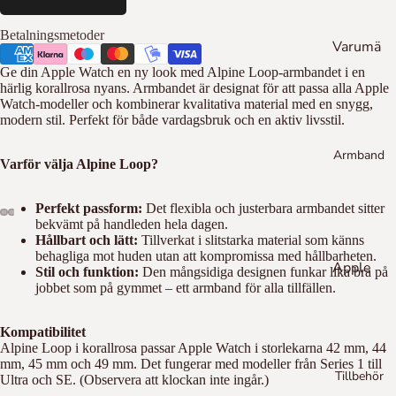
Hu
go
Betalningsmetoder
Varumä
Bo
ss
rken
Ge din Apple Watch en ny look med Alpine Loop-armbandet i en
härlig korallrosa nyans. Armbandet är designat för att passa alla Apple
To
Em
Sw
Watch-modeller och kombinerar kvalitativa material med en snygg,
m
por
aro
modern stil. Perfekt för både vardagsbruk och en aktiv livsstil.
my
io
vsk
Armband
Hil
Ar
i
Varför välja Alpine Loop?
fig
ma
Fo
er
ni
ssil
Perfekt passform:
Det flexibla och justerbara armbandet sitter
Die
bekvämt på handleden hela dagen.
To
Hållbart och lätt:
Tillverkat i slitstarka material som känns
sel
m
behagliga mot huden utan att kompromissa med hållbarheten.
Apple
my
Cal
Stil och funktion:
Den mångsidiga designen funkar lika bra på
Hil
jobbet som på gymmet – ett armband för alla tillfällen.
Watch
vin
fig
Kle
Flätad
er
in
Kompatibilitet
Stål
Alpine Loop i korallrosa passar Apple Watch i storlekarna 42 mm, 44
Cal
Da
mm, 45 mm och 49 mm. Det fungerar med modeller från Series 1 till
Silikon
Tillbehör
vin
niel
Ultra och SE. (Observera att klockan inte ingår.)