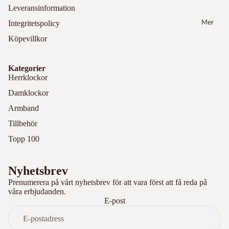
r
t
Leveransinformation
ber
Dr
To
Mer
ry
Integritetspolicy
es
pp
Ver
Köpevillkor
skl
10
sac
oc
0
e
ko
Kategorier
Ny
r
Herrklockor
Gu
het
ess
Damklockor
Sp
er
ort
Es
Armband
klo
prit
Tillbehör
ck
Topp 100
or
St
Öv
ila
rig
Kr
on
r
t
Nyhetsbrev
og
Prenumerera på vårt nyhetsbrev för att vara först att få reda på
De
To
raf
våra erbjudanden.
ko
pp
E-post
er
rat
10
iva
0