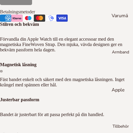
Hu
go
Betalningsmetoder
Varumä
Bo
ss
rken
Stilren och bekväm
To
Em
Sw
m
Förvandla din Apple Watch till en elegant accessoar med den
por
aro
magnetiska FineWoven Strap. Den mjuka, vävda designen ger en
my
io
vsk
bekväm passform hela dagen.
Armband
Hil
Ar
i
fig
ma
Fo
Magnetisk låsning
er
ni
ssil
Die
To
Fäst bandet enkelt och säkert med den magnetiska låsningen. Inget
sel
m
krångel med spännen eller hål.
Apple
my
Cal
Hil
Watch
vin
Justerbar passform
fig
Kle
Flätad
er
in
Bandet är justerbart för att passa perfekt på din handled.
Stål
Cal
Da
Silikon
Tillbehör
vin
niel