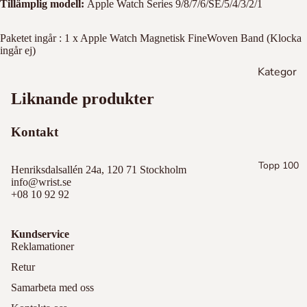
Kle
We
Läder
Tillämplig modell:
Apple Watch Series 9/8/7/6/SE/5/4/3/2/1
in
llin
gto
Da
Samsun
Paketet ingår : 1 x Apple Watch Magnetisk FineWoven Band (Klocka
n
ingår ej)
niel
g Watch
We
Kategor
Mic
Visa alla
llin
hae
ier
Liknande produkter
gto
l
Apple
Pandora
n
Kor
Watch
Kontakt
s
Armband
Mic
iPhone
hae
Ver
Berlocker
Topp 100
l
Lagra
Henriksdalsallén 24a, 120 71 Stockholm
sac
info@wrist.se
Kor
e
Ladda
+08 10 92 92
s
Bur
Ma
ber
Se alla
Kundservice
rc
ry
Reklamationer
Jac
Retur
ob
St
Öv
s
Samarbeta med oss
ila
rig
Bur